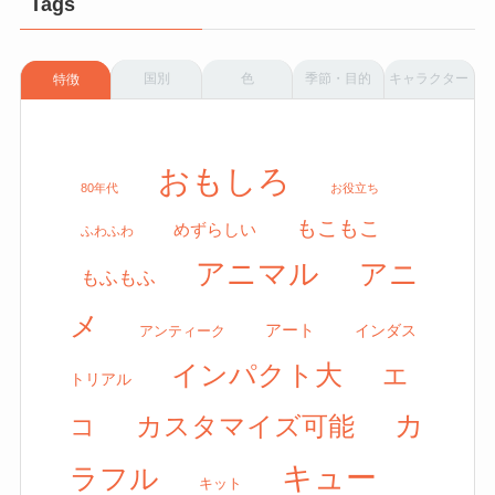
Tags
国別
色
季節・目的
キャラクター
特徴
おもしろ
80年代
お役立ち
もこもこ
めずらしい
ふわふわ
アニマル
アニ
もふもふ
メ
アート
アンティーク
インダス
インパクト大
エ
トリアル
カ
カスタマイズ可能
コ
キュー
ラフル
キット