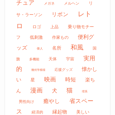
チュア
リ
メルヘン
メガネ
レト
リボン
サ・ラーソン
ロ
ロゴ
上品
乗り物モチー
便利グ
フ
低刺激
作家もの
和風
ッズ
名所
国
偉人
実用
天体
宇宙
旗
多機能
的
懐かし
応援グッズ
幾何学模様
映画
時短
い
楽ち
星
漫画
猫
犬
ん
理系
省スペー
癒やし
男性向け
ス
縁起物
美しい
経済的