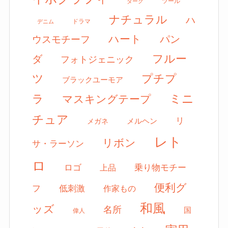
ツール
ダーク
ナチュラル
ハ
ドラマ
デニム
ハート
パン
ウスモチーフ
フルー
ダ
フォトジェニック
ツ
プチプ
ブラックユーモア
ミニ
ラ
マスキングテープ
チュア
リ
メルヘン
メガネ
レト
リボン
サ・ラーソン
ロ
ロゴ
上品
乗り物モチー
便利グ
フ
低刺激
作家もの
和風
ッズ
名所
国
偉人