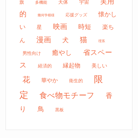
実用
天体
宇宙
旗
多機能
的
懐かし
応援グッズ
幾何学模様
映画
時短
い
楽ち
星
漫画
猫
犬
ん
理系
省スペー
癒やし
男性向け
ス
縁起物
美しい
経済的
限
花
華やか
衛生的
定
食べ物モチーフ
香
り
鳥
黒板