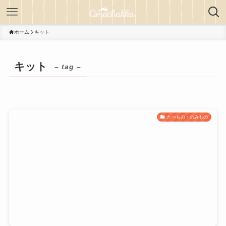
ホーム
キット
キット
– tag –
たべもの・のみもの