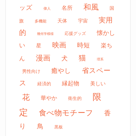
和風
ッズ
名所
国
偉人
実用
天体
宇宙
旗
多機能
的
懐かし
応援グッズ
幾何学模様
映画
時短
い
楽ち
星
漫画
猫
犬
ん
理系
省スペー
癒やし
男性向け
ス
縁起物
美しい
経済的
限
花
華やか
衛生的
定
食べ物モチーフ
香
り
鳥
黒板