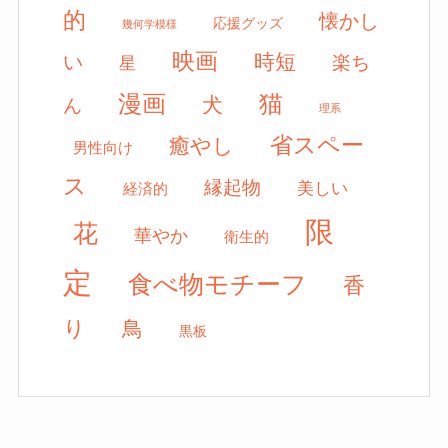
的
懐かし
応援グッズ
幾何学模様
映画
時短
い
楽ち
星
漫画
猫
犬
ん
理系
省スペー
癒やし
男性向け
ス
縁起物
美しい
経済的
限
花
華やか
衛生的
定
食べ物モチーフ
香
り
鳥
黒板