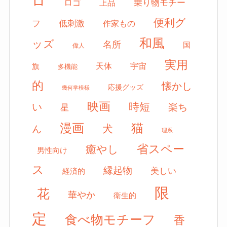
ロ
ロゴ
上品
乗り物モチー
便利グ
フ
低刺激
作家もの
和風
ッズ
名所
国
偉人
実用
天体
宇宙
旗
多機能
的
懐かし
応援グッズ
幾何学模様
映画
時短
い
楽ち
星
漫画
猫
犬
ん
理系
省スペー
癒やし
男性向け
ス
縁起物
美しい
経済的
限
花
華やか
衛生的
定
食べ物モチーフ
香