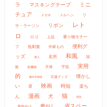
ミニ
ラ
マスキングテープ
チュア
リ
メルヘン
メガネ
レト
リボン
サ・ラーソン
ロ
ロゴ
上品
乗り物モチー
便利グ
フ
低刺激
作家もの
和風
ッズ
名所
国
偉人
実用
天体
宇宙
旗
多機能
的
懐かし
応援グッズ
幾何学模様
映画
時短
い
楽ち
星
漫画
猫
犬
ん
理系
省スペー
癒やし
男性向け