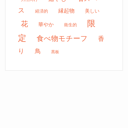
ス
縁起物
美しい
経済的
限
花
華やか
衛生的
定
食べ物モチーフ
香
り
鳥
黒板