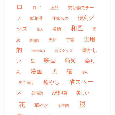
ロ
ロゴ
上品
乗り物モチー
便利グ
フ
低刺激
作家もの
和風
ッズ
名所
国
偉人
実用
天体
宇宙
旗
多機能
的
懐かし
応援グッズ
幾何学模様
映画
時短
い
楽ち
星
漫画
猫
犬
ん
理系
省スペー
癒やし
男性向け
ス
縁起物
美しい
経済的
限
花
華やか
衛生的