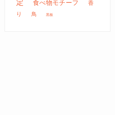
定
食べ物モチーフ
香
り
鳥
黒板