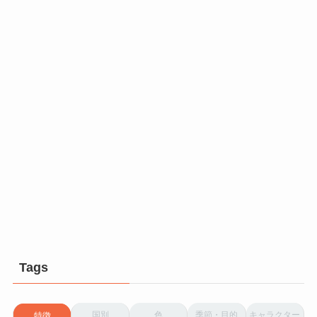
Tags
国別
色
季節・目的
キャラクター
特徴