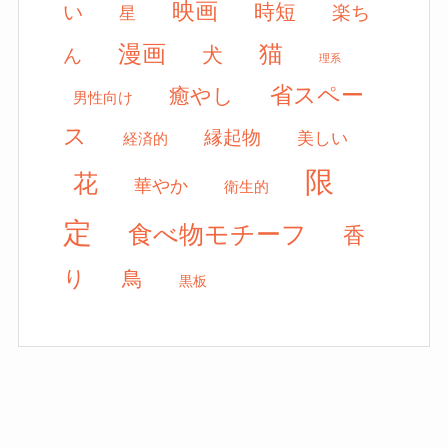
映画
時短
い
楽ち
星
漫画
猫
犬
ん
理系
省スペー
癒やし
男性向け
ス
縁起物
美しい
経済的
限
花
華やか
衛生的
定
食べ物モチーフ
香
り
鳥
黒板