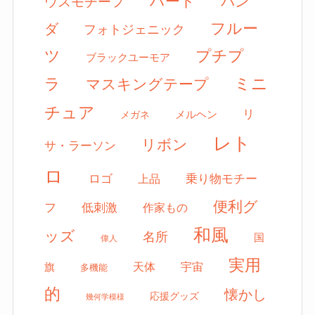
ハート
パン
ウスモチーフ
フルー
ダ
フォトジェニック
ツ
プチプ
ブラックユーモア
ミニ
ラ
マスキングテープ
チュア
リ
メルヘン
メガネ
レト
リボン
サ・ラーソン
ロ
ロゴ
上品
乗り物モチー
便利グ
フ
低刺激
作家もの
和風
ッズ
名所
国
偉人
実用
天体
宇宙
旗
多機能
的
懐かし
応援グッズ
幾何学模様